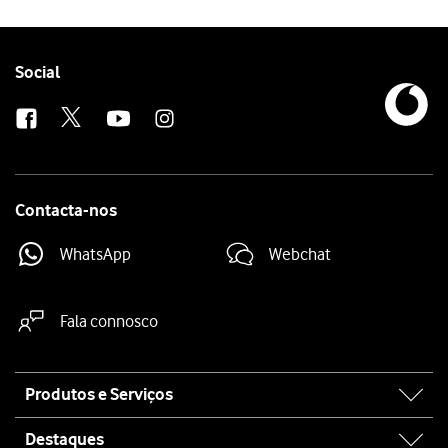
Follow
Social
us
Contacta-nos
WhatsApp
Webchat
Fala connosco
Site
Produtos e Serviços
map
Destaques