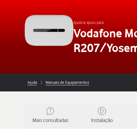
Ajuda e apoio para
Vodafone Mo
R207/Yosem
Ajuda
Manuais de Equipamentos
Mais consultadas
Instalação