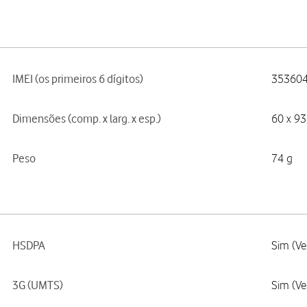
IMEI (os primeiros 6 dígitos)
35360
Dimensões (comp. x larg. x esp.)
60 x 9
Peso
74 g
HSDPA
Sim (Ve
3G (UMTS)
Sim (Ve