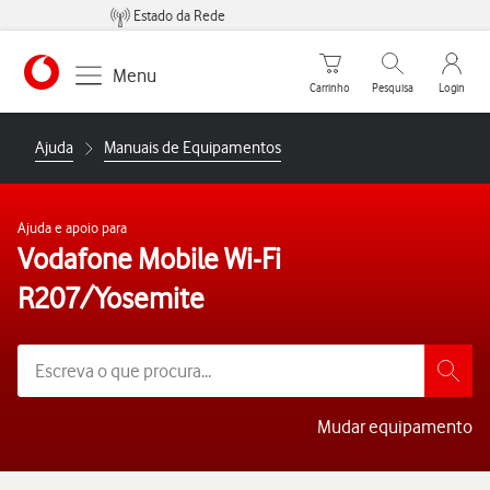
Estado da Rede
Carrinho de compras
Pesquisar
My Vo
Menu
Carrinho
Pesquisa
Login
https://www.vodafone.pt
Ajuda
Manuais de Equipamentos
Ajuda e apoio para
Vodafone Mobile Wi-Fi
R207/Yosemite
Mudar equipamento