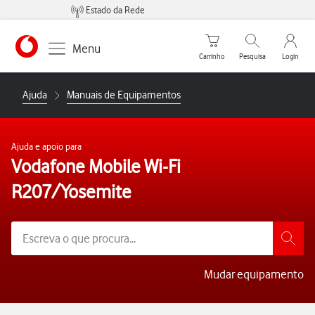
Estado da Rede
Carrinho de compras
Pesquisar
My Vo
Menu
Carrinho
Pesquisa
Login
https://www.vodafone.pt
Ajuda
Manuais de Equipamentos
Ajuda e apoio para
Vodafone Mobile Wi-Fi
R207/Yosemite
Mudar equipamento