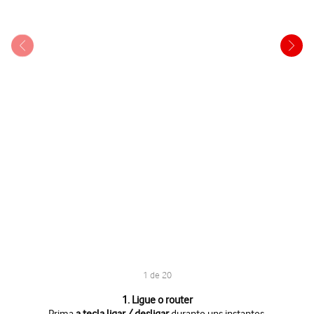
1 de 20
1 de 20
1. Ligue o router
Prima
a tecla ligar / desligar
durante uns instantes.