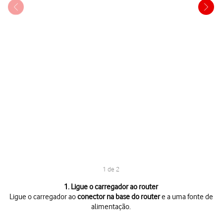
1 de 2
1 de 2
1. Ligue o carregador ao router
Ligue o carregador ao
conector na base do router
e a uma fonte de
alimentação.
Ligue o carregador ao
conector na base do router
e a uma fonte de al