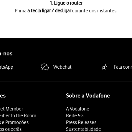
1. Ligue o router
Prima
a tecla ligar / desligar
durante uns instantes.
gar
durante uns instantes.
S X:
tspot Wi-Fi
.
-Fi pode ver-se
no verso da tampa posterior
.
a-nos
eu hotspot Wi-Fi e clique
Aceder
.
 seu hotspot Wi-Fi.
atsApp
Webchat
Fala con
linha de endereço e prima
.
Enter
roduzir o código PIN:
troduzir PIN actual"
e introduza o código PIN.
es
Sobre a Vodafone
et Member
A Vodafone
o de "Palavra-passe"
e introduza
admin
Fiber to the Room
Rede 5G
s e Promoções
Press Releases
.
os os ecrãs
Sustentabilidade