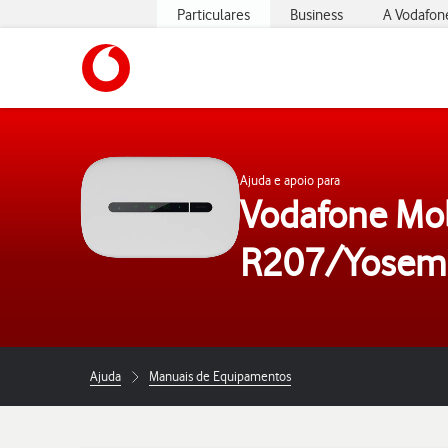
Particulares
Business
A Vodafon
https://www.vodafone.pt
Ajuda e apoio para
Vodafone Mob
R207/Yosemi
Ajuda
Manuais de Equipamentos