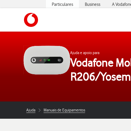
Particulares
Business
A Vodafon
https://www.vodafone.pt
Ajuda e apoio para
Vodafone Mob
R206/Yosemi
Ajuda
Manuais de Equipamentos