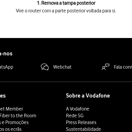
1. Remova a tampa posterior
Vire o router com a parte posterior voltada para si.
osterior voltada para si.
direito da tampa posterior
e levante-a.
se encontra
ilustrado no retentor
.
 dentro
do retentor.
er, primeiro o lado esquerdo, de modo a que os contactos dourad
a-nos
r sobre o router e
pressione-a até encaixar
.
gar
durante uns instantes.
atsApp
Webchat
Fala con
S X:
tspot Wi-Fi
.
-Fi pode ver-se
no verso da tampa posterior
.
es
Sobre a Vodafone
eu hotspot Wi-Fi e clique
Aceder
.
et Member
A Vodafone
 seu hotspot Wi-Fi.
Fiber to the Room
Rede 5G
s e Promoções
Press Releases
linha de endereço e prima
.
Enter
os os ecrãs
Sustentabilidade