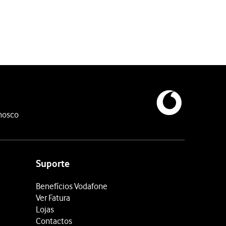
os da bateria correspondam aos contactos do router, e
pressione-a
nosco
Suporte
Benefícios Vodafone
Ver Fatura
Lojas
Contactos