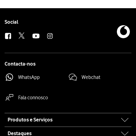
Follow
Social
us
Contacta-nos
WhatsApp
Webchat
Fala connosco
Site
Produtos e Serviços
map
Destaques