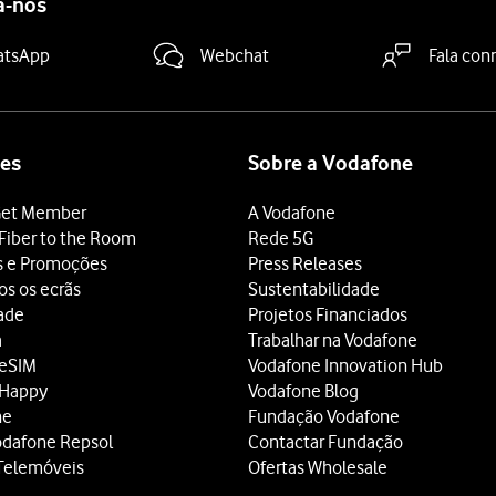
a-nos
atsApp
Webchat
Fala con
es
Sobre a Vodafone
et Member
A Vodafone
Fiber to the Room
Rede 5G
s e Promoções
Press Releases
os os ecrãs
Sustentabilidade
dade
Projetos Financiados
a
Trabalhar na Vodafone
 eSIM
Vodafone Innovation Hub
 Happy
Vodafone Blog
ne
Fundação Vodafone
odafone Repsol
Contactar Fundação
Telemóveis
Ofertas Wholesale