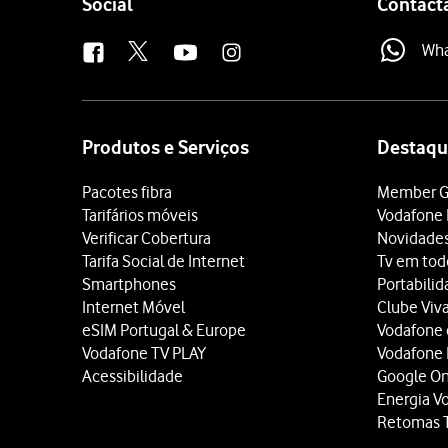
Follow
Social
Contact
us
Wh
Site
map
Produtos e Serviços
Destaqu
Pacotes fibra
Member G
Tarifários móveis
Vodafone 
Verificar Cobertura
Novidade
Tarifa Social de Internet
Tv em tod
Smartphones
Portabili
Internet Móvel
Clube Viv
eSIM Portugal & Europe
Vodafone
Vodafone TV PLAY
Vodafone
Acessibilidade
Google O
Energia V
Retomas 