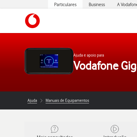
Particulares
Business
A Vodafon
https://www.vodafone.pt
Ajuda e apoio para
Vodafone Gig
Ajuda
Manuais de Equipamentos