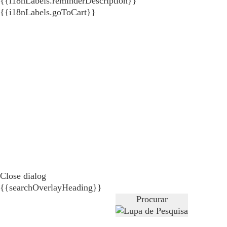
{{i18nLabels.reminderDescription}}
{{i18nLabels.goToCart}}
Close dialog
{{searchOverlayHeading}}
Procurar