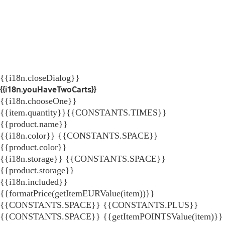
{{i18n.closeDialog}}
{{i18n.youHaveTwoCarts}}
{{i18n.chooseOne}}
{{item.quantity}}{{CONSTANTS.TIMES}}
{{product.name}}
{{i18n.color}} {{CONSTANTS.SPACE}}
{{product.color}}
{{i18n.storage}} {{CONSTANTS.SPACE}}
{{product.storage}}
{{i18n.included}}
{{formatPrice(getItemEURValue(item))}}
{{CONSTANTS.SPACE}} {{CONSTANTS.PLUS}}
{{CONSTANTS.SPACE}} {{getItemPOINTSValue(item)}}