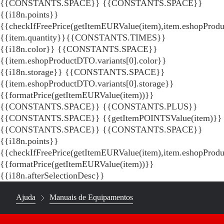
{{CONSTANTS.SPACE}}
{{CONSTANTS.SPACE}}
{{i18n.points}}
{{checkIfFreePrice(getItemEURValue(item),item.eshopProdu
{{item.quantity}}{{CONSTANTS.TIMES}}
{{i18n.color}} {{CONSTANTS.SPACE}}
{{item.eshopProductDTO.variants[0].color}}
{{i18n.storage}} {{CONSTANTS.SPACE}}
{{item.eshopProductDTO.variants[0].storage}}
{{formatPrice(getItemEURValue(item))}}
{{CONSTANTS.SPACE}} {{CONSTANTS.PLUS}}
{{CONSTANTS.SPACE}} {{getItemPOINTSValue(item)}}
{{CONSTANTS.SPACE}}
{{CONSTANTS.SPACE}}
{{i18n.points}}
{{checkIfFreePrice(getItemEURValue(item),item.eshopProd
{{formatPrice(getItemEURValue(item))}}
{{i18n.afterSelectionDesc}}
Ajuda
Manuais de Equipamentos