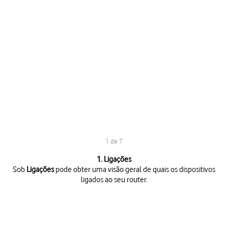
1 de 7
1 de 7
1. Ligações
Sob
Ligações
pode obter uma visão geral de quais os dispositivos
ligados ao seu router.
Sob
Ligações
pode obter uma visão geral de quais os dispositivos ligad
Sob
Definições
pode, entre outras, escolher as definições para a sua li
Veja como
ligar ou desligar o roaming de dados.
e
configurar o router 
Em
"Definições” sob “Wi-Fi"
pode, entre outras coisas, alterar diversas 