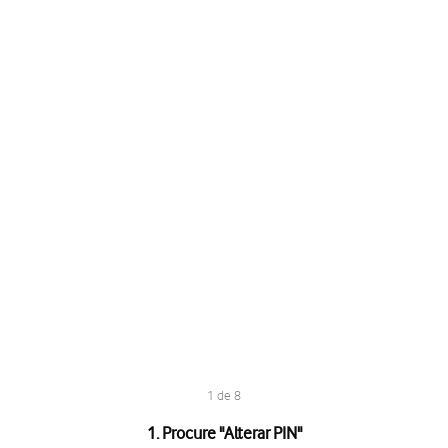
1 de 8
1. Procure "
Alterar PIN
"