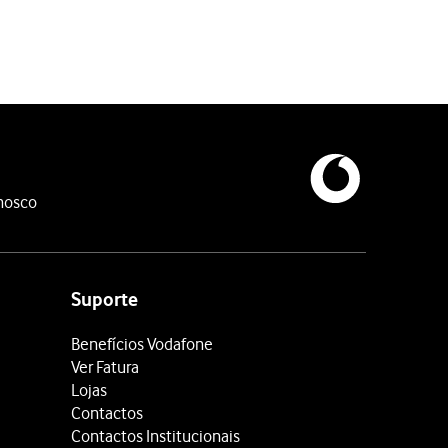
oqueio do cartão SIM, deverá introduzir o código PUK (o código P
nosco
.
Suporte
Benefícios Vodafone
Ver Fatura
Lojas
Contactos
Contactos Institucionais