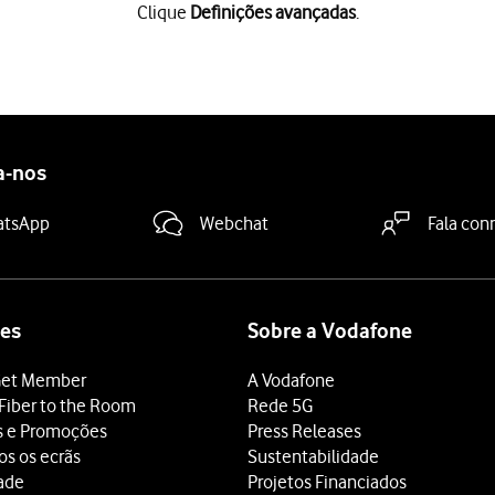
Clique
Definições avançadas
.
das
.
IN atual"
e introduza o seu código PIN atual.
a-nos
N errado três vezes, o cartão SIM é bloqueado. Para retirar o bl
Novo PIN"
e introduza a seu novo código PIN.
atsApp
Webchat
Fala con
Confirme novo PIN"
e introduza novamente a seu novo código PIN
es
Sobre a Vodafone
et Member
A Vodafone
Fiber to the Room
Rede 5G
s e Promoções
Press Releases
os os ecrãs
Sustentabilidade
dade
Projetos Financiados