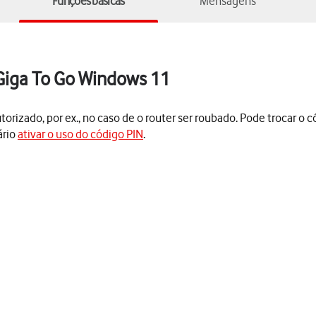
Funções básicas
Mensagens
Giga To Go Windows 11
rizado, por ex., no caso de o router ser roubado. Pode trocar o có
ário
ativar o uso do código PIN
.