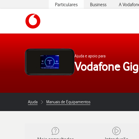
Particulares
Business
A Vodafon
https://www.vodafone.pt
Ajuda e apoio para
Vodafone Gig
Ajuda
Manuais de Equipamentos