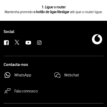
1 de 4
1. Ligue o router
Mantenha premido
o botão de ligar/desligar
até que o router ligue.
Mantenha premido
o botão de ligar/desligar
até que o router ligue.
Se solicitado, deve introduzir o código PIN e premir
OK
.
Se introduzir o código PIN errado três vezes, o cartão SIM é bloquead
Mantenha premido por um instante
o botão de ligar/desligar
.
Follow
Social
Prima
OK
.
us
Contacta-nos
WhatsApp
Webchat
Fala connosco
Site