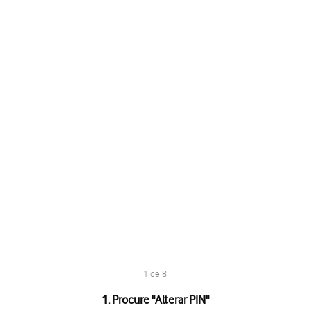
1 de 8
1. Procure "
Alterar PIN
"