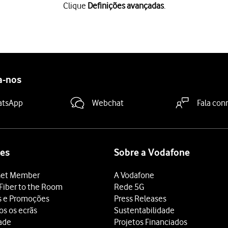
Clique
Definições avançadas
.
das
.
IN atual"
e introduza o seu código PIN atual.
a-nos
N errado três vezes, o cartão SIM é bloqueado. Para retirar o bl
Novo PIN"
e introduza a seu novo código PIN.
atsApp
Webchat
Fala con
Confirme novo PIN"
e introduza novamente a seu novo código PIN
es
Sobre a Vodafone
et Member
A Vodafone
Fiber to the Room
Rede 5G
s e Promoções
Press Releases
os os ecrãs
Sustentabilidade
dade
Projetos Financiados