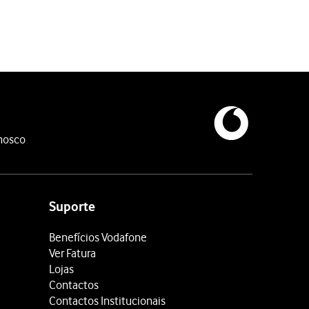
oqueio do cartão SIM, deverá introduzir o código PUK (o código P
nosco
.
Suporte
Benefícios Vodafone
Ver Fatura
Lojas
Contactos
Contactos Institucionais