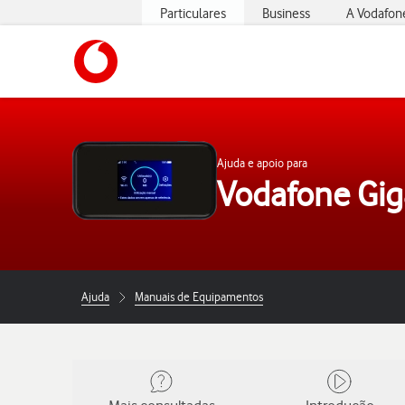
Particulares
Business
A Vodafon
https://www.vodafone.pt
Ajuda e apoio para
Vodafone Gig
Ajuda
Manuais de Equipamentos