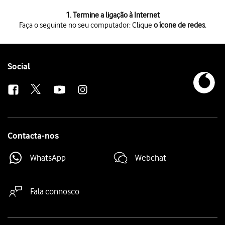
1 de 2
1. Termine a ligação à Internet
Faça o seguinte no seu computador: Clique
o ícone de redes
.
Faça o seguinte no seu computador: Clique
o ícone de redes
.
Clique
o nome do seu hotspot Wi-Fi
.
Follow
Social
us
Contacta-nos
WhatsApp
Webchat
Fala connosco
Site