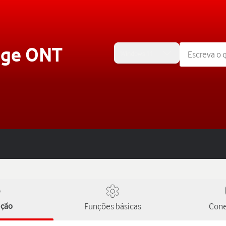
dge ONT
Windows 11
ução
Funções básicas
Cone