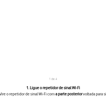
1 de 4
1. Ligue o repetidor de sinal Wi-Fi
Vire o repetidor de sinal Wi-Fi com
a parte posterior
voltada para si
Wi-Fi com
a parte posterior
voltada para si.
conetor elétrico
e a uma tomada de corrente para ligar o repetidor