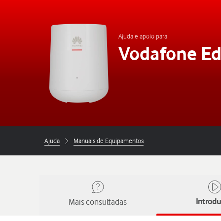
Ajuda e apoio para
Vodafone E
Ajuda
Manuais de Equipamentos
Mais consultadas
Introd