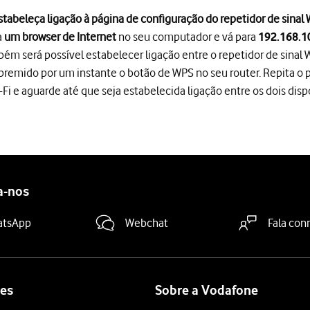
stabeleça ligação à página de configuração do repetidor de sinal 
a
um browser de Internet
no seu computador e vá para
192.168.1
m será possível estabelecer ligação entre o repetidor de sinal Wi
remido por um instante o botão de WPS no seu router. Repita o p
-Fi e aguarde até que seja estabelecida ligação entre os dois disp
net
no seu computador e vá para
.
192.168.10.10
 será possível estabelecer ligação entre o repetidor de sinal Wi-
r Name"
e introduza o nome de utilizador do seu repetidor de sinal
 password predefinida do repetidor de sinal Wi-Fi na
parte inferio
n Password"
. Introduza a password do seu repetidor de sinal Wi-Fi.
a-nos
atsApp
Webchat
Fala con
inal Wi-Fi só é sincronizado com o router depois de ser ligado à r
ndida
.
es
Sobre a Vodafone
i-Fi Password"
e introduza a palavra-passe da sua rede Wi-Fi.