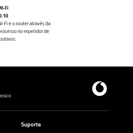
Wi-Fi
.
0.10
-Fi e o router através da
rocesso no repetidor de
ositivos.
Fi e o router através da função WPS. Mantenha premido por um ins
 Wi-Fi.
r
do repetidor de sinal Wi-Fi.
nosco
ede Wi-Fi do seu router. Assim, não é possível ligar novamente à 
Suporte