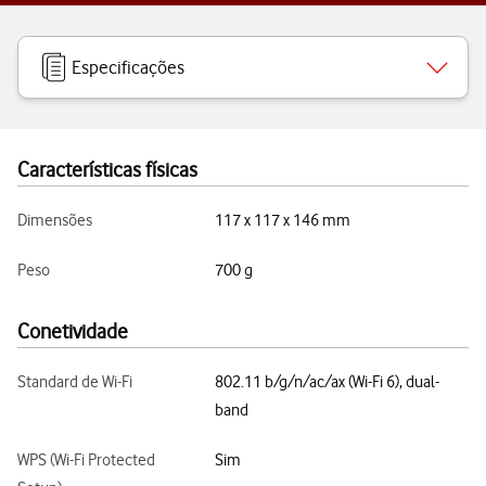
Especificações
Características físicas
Dimensões
117 x 117 x 146 mm
Peso
700 g
Conetividade
Standard de Wi-Fi
802.11 b/g/n/ac/ax (Wi-Fi 6), dual-
band
WPS (Wi-Fi Protected
Sim