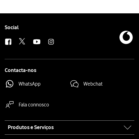
Follow
Social
us
Contacta-nos
WhatsApp
Webchat
Fala connosco
Site
Produtos e Serviços
map