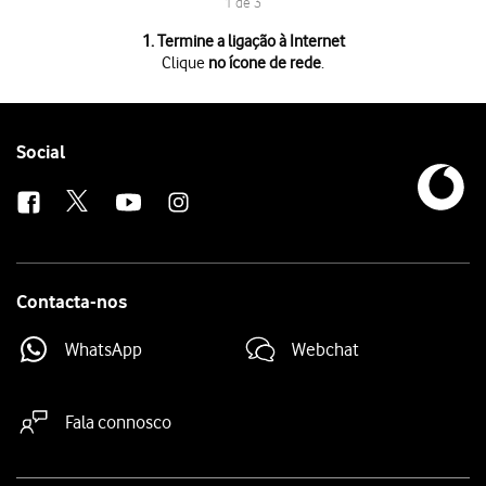
1 de 3
1 de 3
1. Termine a ligação à Internet
Clique
no ícone de rede
.
Clique
no ícone de rede
.
Clique
no ícone de rede móvel
.
Clique
Desligar
.
Follow
Social
us
Contacta-nos
WhatsApp
Webchat
Fala connosco