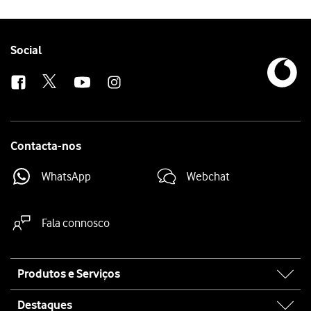
Follow
Social
us
Contacta-nos
WhatsApp
Webchat
Fala connosco
Site
Produtos e Serviços
map
Destaques