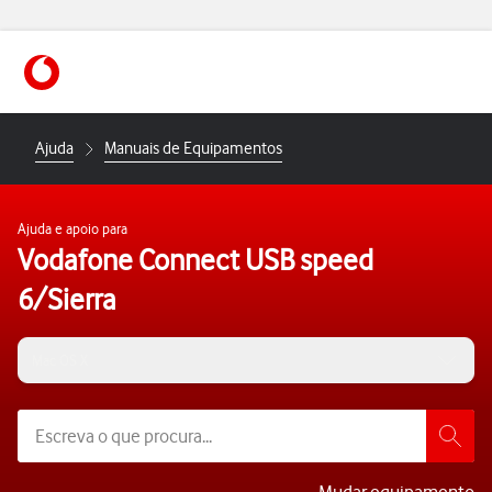
https://www.vodafone.pt
Ajuda
Manuais de Equipamentos
Ajuda e apoio para
Vodafone Connect USB speed
6/Sierra
Mac OS X