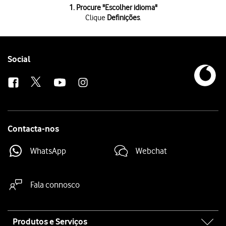
1 de 3
1. Procure "Escolher idioma"
Clique
Definições
.
Clique
Definições
.
Clique
Escolher idioma
.
Clique
no idioma pretendido
.
Follow
Social
us
Contacta-nos
WhatsApp
Webchat
Fala connosco
Site
Produtos e Serviços