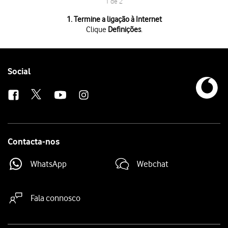
1 de 2
1 de 2
1. Termine a ligação à Internet
Clique
Definições
.
Clique
Definições
.
Clique
Desligar
.
Follow
Social
us
Contacta-nos
WhatsApp
Webchat
Fala connosco