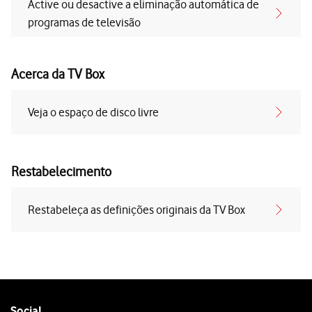
Active ou desactive a eliminação automática de
programas de televisão
Acerca da TV Box
Veja o espaço de disco livre
Restabelecimento
Restabeleça as definições originais da TV Box
Follow
Social