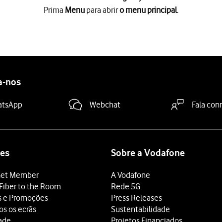
Prima
Menu
para abrir
o menu principal
.
enu principal
.
e prima
OK
.
do de "Idioma das legendas"
, e prima
OK
.
tendido
, e prima
OK
.
 as legendas:
a-nos
ivas
, e prima
OK
.
OK
.
atsApp
Webchat
Fala con
do de "Idioma do áudio"
, e prima
OK
.
tendido
, e prima
OK
.
OK
.
rograma de televisão
.
es
Sobre a Vodafone
et Member
A Vodafone
Fiber to the Room
Rede 5G
s e Promoções
Press Releases
os os ecrãs
Sustentabilidade
dade
Projetos Financiados