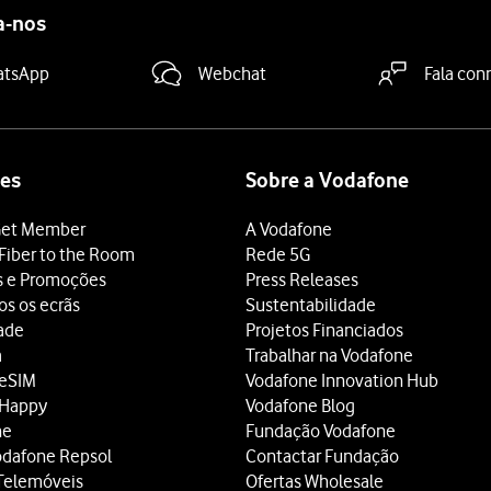
a-nos
atsApp
Webchat
Fala con
es
Sobre a Vodafone
et Member
A Vodafone
Fiber to the Room
Rede 5G
s e Promoções
Press Releases
os os ecrãs
Sustentabilidade
dade
Projetos Financiados
a
Trabalhar na Vodafone
 eSIM
Vodafone Innovation Hub
 Happy
Vodafone Blog
ne
Fundação Vodafone
odafone Repsol
Contactar Fundação
Telemóveis
Ofertas Wholesale