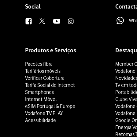
Follow
Social
Contact
us
Wh
Site
map
Produtos e Serviços
Destaqu
Pacotes fibra
Member G
Tarifários móveis
Vodafone 
Verificar Cobertura
Novidade
Tarifa Social de Internet
Tv em tod
Smartphones
Portabili
Internet Móvel
Clube Viv
eSIM Portugal & Europe
Vodafone
Vodafone TV PLAY
Vodafone
Acessibilidade
Google O
Energia V
Retomas 