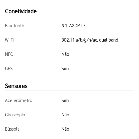
Conetividade
Bluetooth
5.1, A2DP, LE
Wi-Fi
802.11 a/b/g/n/ac, dual-band
NFC
Não
GPS
Sim
Sensores
Acelerómetro
Sim
Giroscópio
Não
Bússola
Não