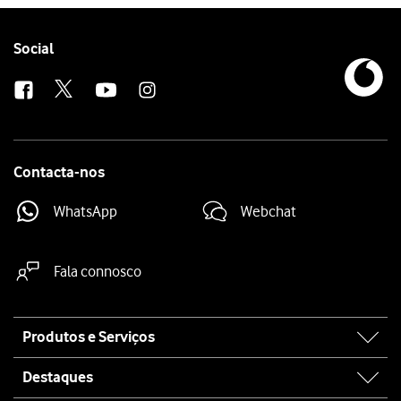
Follow
Social
us
Contacta-nos
WhatsApp
Webchat
Fala connosco
Site
Produtos e Serviços
map
Destaques