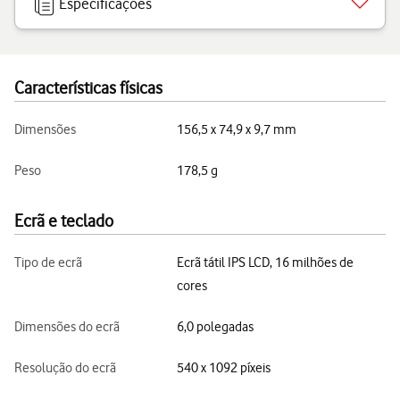
Especificações
Características físicas
Dimensões
156,5 x 74,9 x 9,7 mm
Peso
178,5 g
Ecrã e teclado
Tipo de ecrã
Ecrã tátil IPS LCD, 16 milhões de
cores
Dimensões do ecrã
6,0 polegadas
Resolução do ecrã
540 x 1092 píxeis