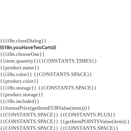
{{i18n.closeDialog}}
{{i18n.youHaveTwoCarts}}
{{i18n.chooseOne}}
{{item.quantity}}{{CONSTANTS.TIMES}}
{{product.name}}
{{i18n.color}} {{CONSTANTS.SPACE}}
{{product.color}}
{{i18n.storage}} {{CONSTANTS.SPACE}}
{{product.storage}}
{{i18n.included}}
{{formatPrice(getItemEURValue(item))}}
{{CONSTANTS.SPACE}} {{CONSTANTS.PLUS}}
{{CONSTANTS.SPACE}} {{getItemPOINTSValue(item)}}
{{CONSTANTS.SPACE}}
{{CONSTANTS.SPACE}}