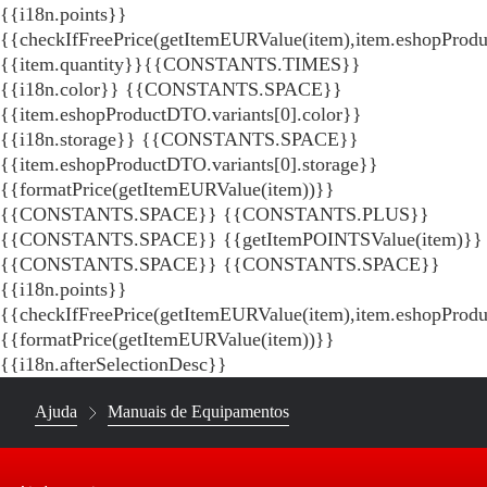
{{i18n.points}}
{{checkIfFreePrice(getItemEURValue(item),item.eshopProdu
{{item.quantity}}{{CONSTANTS.TIMES}}
{{i18n.color}} {{CONSTANTS.SPACE}}
{{item.eshopProductDTO.variants[0].color}}
{{i18n.storage}} {{CONSTANTS.SPACE}}
{{item.eshopProductDTO.variants[0].storage}}
{{formatPrice(getItemEURValue(item))}}
{{CONSTANTS.SPACE}} {{CONSTANTS.PLUS}}
{{CONSTANTS.SPACE}} {{getItemPOINTSValue(item)}}
{{CONSTANTS.SPACE}}
{{CONSTANTS.SPACE}}
{{i18n.points}}
{{checkIfFreePrice(getItemEURValue(item),item.eshopProd
{{formatPrice(getItemEURValue(item))}}
{{i18n.afterSelectionDesc}}
Ajuda
Manuais de Equipamentos