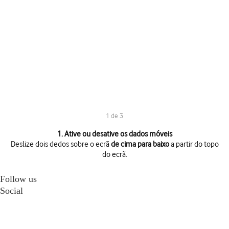
1 de 3
1 de 3
1. Ative ou desative os dados móveis
Deslize dois dedos sobre o ecrã
de cima para baixo
a partir do topo
do ecrã.
Deslize dois dedos sobre o ecrã
de cima para baixo
a partir do topo do 
Prima
o ícone de dados móveis
para ativar ou desativar a função.
Follow us
Prima
a tecla de início
para terminar e voltar ao ecrã inicial.
Social