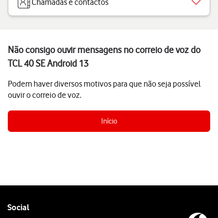
Chamadas e contactos
Não consigo ouvir mensagens no correio de voz do
TCL 40 SE Android 13
Podem haver diversos motivos para que não seja possível
ouvir o correio de voz.
Início
Follow
Social