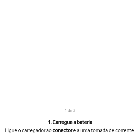
1 de 3
1. Carregue a bateria
Ligue o carregador ao
conector
e a uma tomada de corrente.
ector
e a uma tomada de corrente.