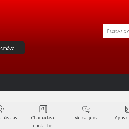
elemóvel
 básicas
Chamadas e
Mensagens
Apps e
contactos