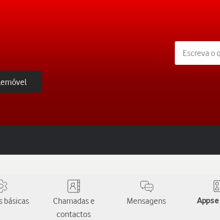
elemóvel
 básicas
Chamadas e
Mensagens
Apps e
contactos