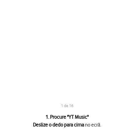
1 de 16
1. Procure "
YT Music
"
Deslize o dedo para cima
no ecrã.
no ecrã.