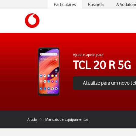
Particulares
Business
A Vodafon
https://www.vodafone.pt
Ajuda e apoio para
TCL 20 R 5G
Atualize para um novo t
Ajuda
Manuais de Equipamentos