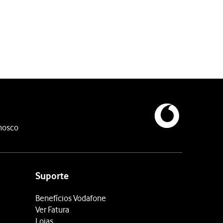
do do retentor
e coloque-o no retentor.
nosco
Suporte
Benefícios Vodafone
Ver Fatura
Lojas