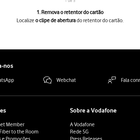
1 de 5
1. Remova o retentor do cartão
Localize
o clipe de abertura
do retentor do cartão.
ra
do retentor do cartão.
no pequeno orifício junto do retentor do cartão
.
ão
do telefone.
a que o canto biselado do cartão SIM coincida com
o canto bisela
tão
para dentro do telefone.
a-nos
atsApp
Webchat
Fala con
es
Sobre a Vodafone
et Member
A Vodafone
Fiber to the Room
Rede 5G
s e Promoções
Press Releases