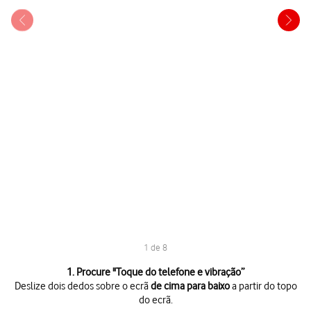
1 de 8
1 de 8
1. Procure "
Toque do telefone e vibração
”
Deslize dois dedos sobre o ecrã
de cima para baixo
a partir do topo
do ecrã.