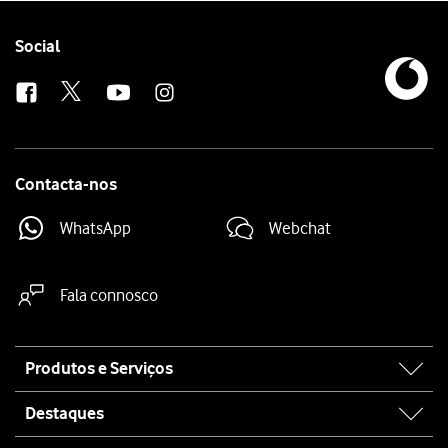
Follow
Social
us
Contacta-nos
WhatsApp
Webchat
Fala connosco
Site
Produtos e Serviços
map
Destaques