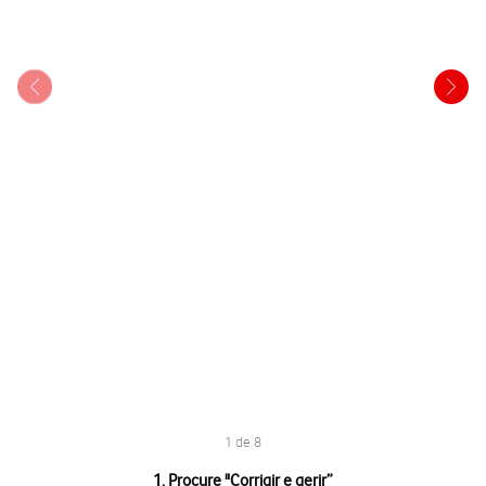
1 de 8
1 de 8
1. Procure "
Corrigir e gerir
”