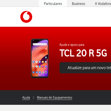
Particulares
Business
A Vodafon
https://www.vodafone.pt
Ajuda e apoio para
TCL 20 R 5G
Atualize para um novo t
Ajuda
Manuais de Equipamentos