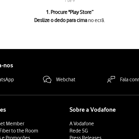
1 de 9
1. Procure "
Play Store
”
Deslize o dedo para cima
no ecrã.
no ecrã.
tivos
.
a-nos
atsApp
Webchat
Fala con
 terminar e voltar ao ecrã inicial.
es
Sobre a Vodafone
et Member
A Vodafone
Fiber to the Room
Rede 5G
s e Promoções
Press Releases