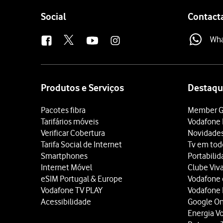
Follow
Social
Contact
us
Wh
Site
map
Produtos e Serviços
Destaqu
Pacotes fibra
Member G
Tarifários móveis
Vodafone 
Verificar Cobertura
Novidade
Tarifa Social de Internet
Tv em tod
Smartphones
Portabili
Internet Móvel
Clube Viv
eSIM Portugal & Europe
Vodafone
Vodafone TV PLAY
Vodafone
Acessibilidade
Google O
Energia V