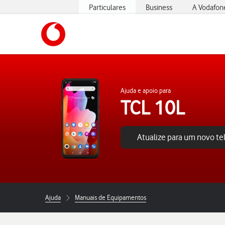
Particulares
Business
A Vodafon
https://www.vodafone.pt
Ajuda e apoio para
TCL 10L
Atualize para um novo t
Ajuda
Manuais de Equipamentos