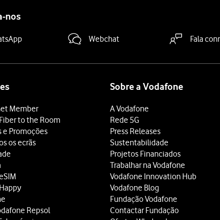
a-nos
atsApp
Webchat
Fala con
es
Sobre a Vodafone
et Member
A Vodafone
Fiber to the Room
Rede 5G
s e Promoções
Press Releases
os os ecrãs
Sustentabilidade
dade
Projetos Financiados
a
Trabalhar na Vodafone
 eSIM
Vodafone Innovation Hub
 Happy
Vodafone Blog
ne
Fundação Vodafone
odafone Repsol
Contactar Fundação