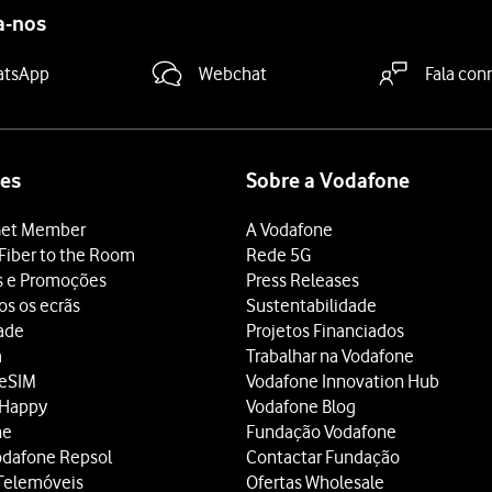
a-nos
atsApp
Webchat
Fala con
es
Sobre a Vodafone
et Member
A Vodafone
Fiber to the Room
Rede 5G
s e Promoções
Press Releases
os os ecrãs
Sustentabilidade
dade
Projetos Financiados
a
Trabalhar na Vodafone
 eSIM
Vodafone Innovation Hub
 Happy
Vodafone Blog
ne
Fundação Vodafone
odafone Repsol
Contactar Fundação
Telemóveis
Ofertas Wholesale