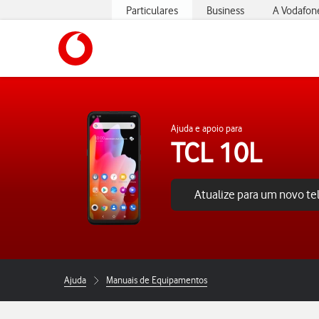
Particulares
Business
A Vodafon
https://www.vodafone.pt
Ajuda e apoio para
TCL 10L
Atualize para um novo t
Ajuda
Manuais de Equipamentos