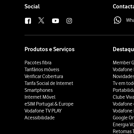
Follow
Social
Contact
us
Wh
Site
map
Produtos e Serviços
Destaqu
Pacotes fibra
Member G
Tarifários móveis
Vodafone 
Verificar Cobertura
Novidade
Tarifa Social de Internet
Tv em tod
Smartphones
Portabili
Internet Móvel
Clube Viv
eSIM Portugal & Europe
Vodafone
Vodafone TV PLAY
Vodafone
Acessibilidade
Google O
Energia V
Retomas 