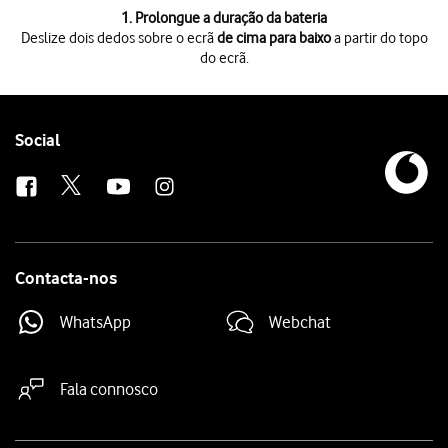
1 de 3
1. Prolongue a duração da bateria
Deslize dois dedos sobre o ecrã
de cima para baixo
a partir do topo
do ecrã.
Deslize dois dedos sobre o ecrã
de cima para baixo
a partir do topo do 
Prima
Economia de bateria
para ativar a função.
Prima
a tecla de início
para terminar e voltar ao ecrã inicial.
Follow
Social
us
Contacta-nos
WhatsApp
Webchat
Fala connosco