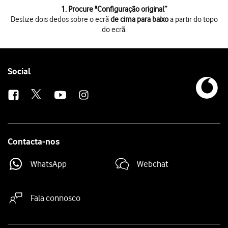
1 de 7
1. Procure "
Configuração original
”
Deslize dois dedos sobre o ecrã
de cima para baixo
a partir do topo
do ecrã.
Deslize dois dedos sobre o ecrã
de cima para baixo
a partir do topo do 
Prima
o ícone de definições
.
Prima
Sistema
.
Prima
Repor
.
Follow
Social
Prima
Configuração original
.
us
Prima
REINICIAR TELEFONE
.
Prima
APAGAR TUDO
. Aguarde um momento enquanto o telefone restabe
Contacta-nos
WhatsApp
Webchat
Fala connosco