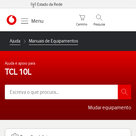
Estado da Rede
Carrinho de compras
Pesquisar
Menu
Carrinho
Pesquisa
https://www.vodafone.pt
Ajuda
Manuais de Equipamentos
Ajuda e apoio para
TCL 10L
Mudar equipamento