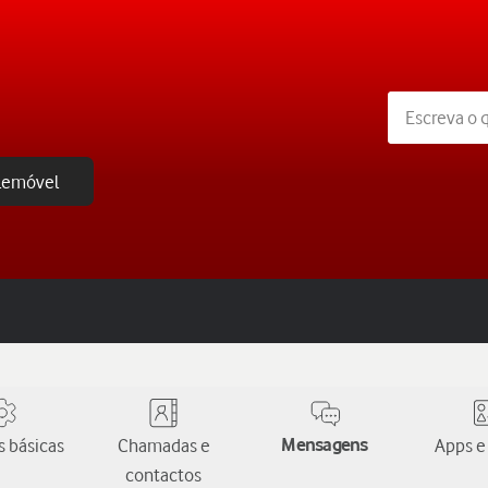
elemóvel
 básicas
Chamadas e
Mensagens
Apps e
contactos