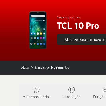
Ajuda e apoio para
TCL 10 Pro
Atualize para um novo t
Ajuda
Manuais de Equipamentos
Mais consultadas
Introdução
Funções