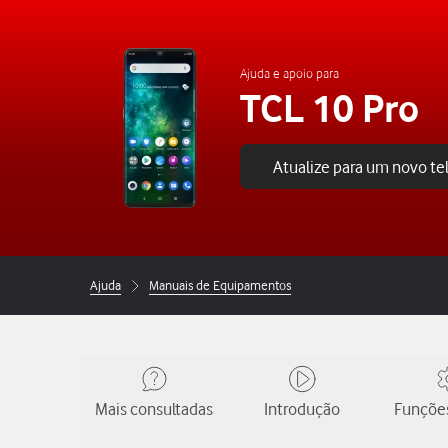
Ajuda e apoio para
TCL 10 Pro
Atualize para um novo t
Ajuda
Manuais de Equipamentos
Mais consultadas
Introdução
Funções