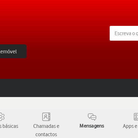
elemóvel
 básicas
Chamadas e
Mensagens
Apps e
contactos