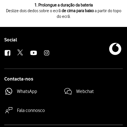
1 de 3
1. Prolongue a duração da bateria
Deslize dois dedos sobre o ecrã
de cima para baixo
a partir do topo
do ecrã.
Deslize dois dedos sobre o ecrã
de cima para baixo
a partir do topo do 
Prima
Economia de bateria
para ativar a função.
Prima
a tecla de início
para terminar e voltar ao ecrã inicial.
Follow
Social
us
Contacta-nos
WhatsApp
Webchat
Fala connosco