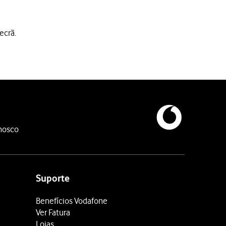
ecrã.
nosco
 ao nome da rede Wi-Fi. A password pode ser obtida do fornecedor
Suporte
Benefícios Vodafone
Ver Fatura
Lojas