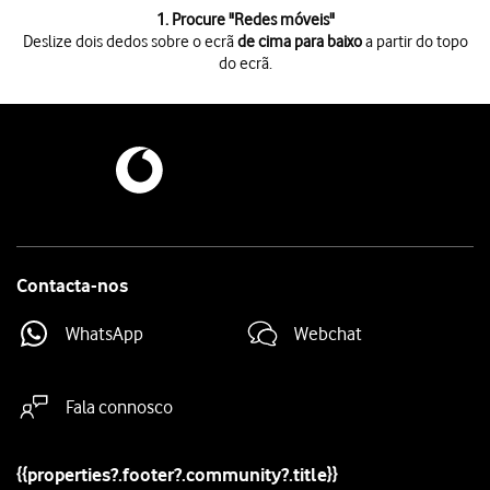
1 de 7
1. Procure "
Redes móveis
"
Deslize dois dedos sobre o ecrã
de cima para baixo
a partir do topo
do ecrã.
Deslize dois dedos sobre o ecrã
de cima para baixo
a partir do topo do 
Prima
o ícone de definições
.
Prima
Rede e Internet
.
Prima
Redes móveis
.
Prima
Roaming de dados
para ativar ou desativar a função.
Se ativar a função, prima
OK
.
Prima
a tecla de início
para terminar e voltar ao ecrã inicial.
Contacta-nos
WhatsApp
Webchat
Fala connosco
{{properties?.footer?.community?.title}}