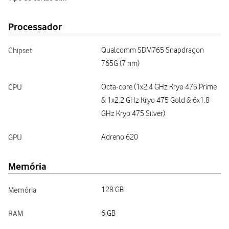
Processador
Chipset
Qualcomm SDM765 Snapdragon
765G (7 nm)
CPU
Octa-core (1x2.4 GHz Kryo 475 Prime
& 1x2.2 GHz Kryo 475 Gold & 6x1.8
GHz Kryo 475 Silver)
GPU
Adreno 620
Memória
Memória
128 GB
RAM
6 GB