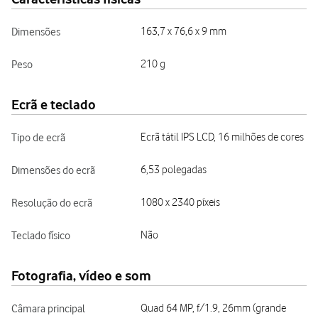
Dimensões
163,7 x 76,6 x 9 mm
Peso
210 g
Ecrã e teclado
Tipo de ecrã
Ecrã tátil IPS LCD, 16 milhões de cores
Dimensões do ecrã
6,53 polegadas
Resolução do ecrã
1080 x 2340 píxeis
Teclado físico
Não
Fotografia, vídeo e som
Câmara principal
Quad 64 MP, f/1.9, 26mm (grande