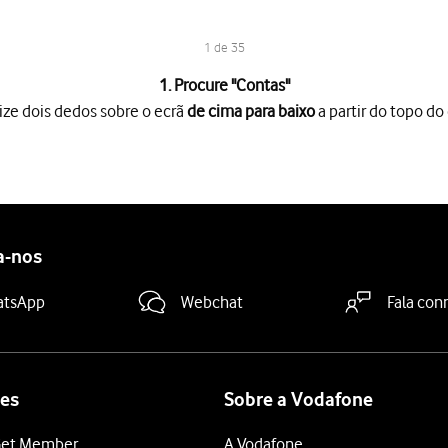
1 de 35
1. Procure "
Contas
"
ize dois dedos sobre o ecrã
de cima para baixo
a partir do topo do 
o ecrã
de cima para baixo
a partir do topo do ecrã.
es
.
a-nos
duza o seu endereço de email"
e introduza o seu endereço de e-m
atsApp
Webchat
Fala con
ra-passe"
e introduza a password da sua conta de e-mail Vodafone
sword de acesso ao My Vodafone. Veja como
obter ajuda no caso d
de utilizador"
e introduza o nome de utilizador da sua conta de 
es
Sobre a Vodafone
ua conta de e-mail na Vodafone é o seu endereço de e-mail, por 
et Member
A Vodafone
dor"
e prima
.