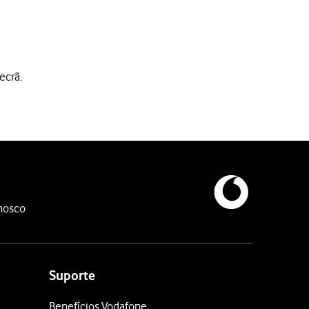
ecrã.
ail Vodafone.
nosco
.
e se ter esquecido da sua password
.
e-mail na Vodafone.
Suporte
ex., vodafone@vodafone.pt.
Benefícios Vodafone