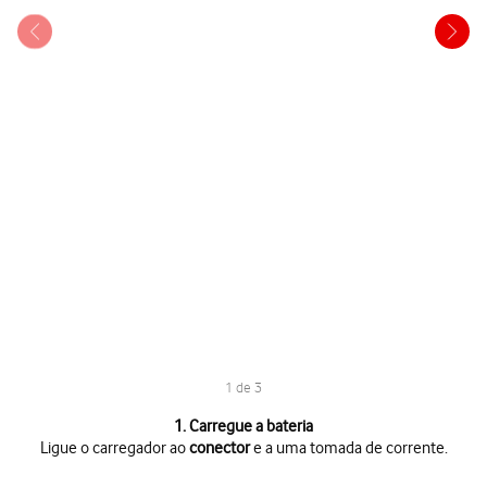
1 de 3
1 de 3
1. Carregue a bateria
Ligue o carregador ao
conector
e a uma tomada de corrente.
Ligue o carregador ao
conector
e a uma tomada de corrente.