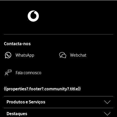
Quando
o ícone de bateria em carregamento
for mostrado no ecrã, a 
Enquanto o telefone estiver ligado, é sempre possível ver no ecrã o e
Contacta-nos
WhatsApp
Webchat
Fala connosco
{{properties?.footer?.community?.title}}
Site
Produtos e Serviços
map
Destaques