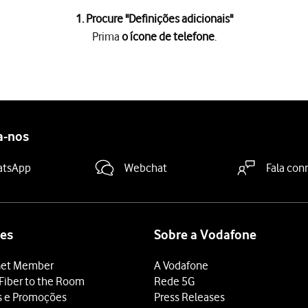
1. Procure "
Definições adicionais
"
Prima
o ícone de telefone
.
e
.
is
.
a-nos
a "Chamada em espera"
para ativar ou desativar a função.
 terminar e voltar ao ecrã inicial.
atsApp
Webchat
Fala con
es
Sobre a Vodafone
et Member
A Vodafone
Fiber to the Room
Rede 5G
s e Promoções
Press Releases