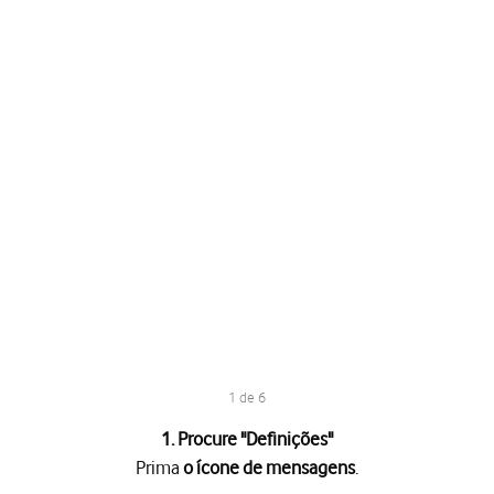
1 de 6
1. Procure "Definições"
Prima
o ícone de mensagens
.