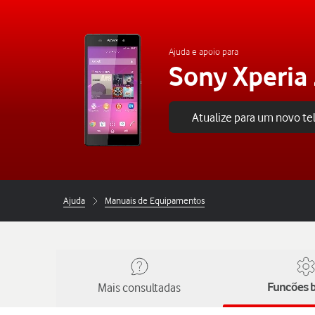
Ajuda e apoio para
Sony Xperia
Atualize para um novo t
Ajuda
Manuais de Equipamentos
Mais consultadas
Funcões b