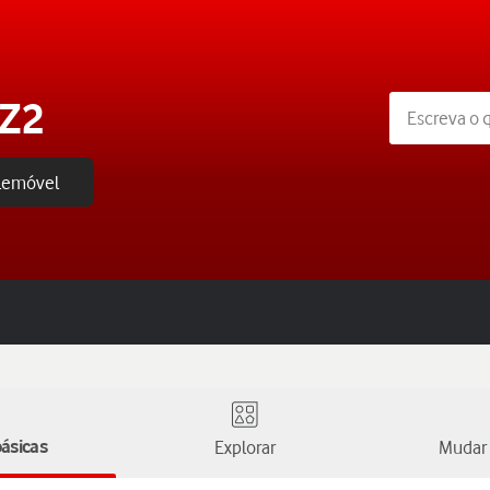
 Z2
elemóvel
ásicas
Explorar
Mudar 